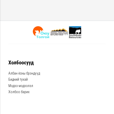
01/01/2025
ЭДИЙН ЗАСАГ
“НОГООН” ЭРЧИМ
ХҮЧЭЭР АЖИЛЛАХ УУ?
01/01/2025
Холбоосууд
Албан ёсны брэндүүд
Энерги болон тос
Бидний тухай
тосолгооны
Мэдээ мэдээлэл
үйлдвэрлэлээрээ
Холбоо барих
дэлхийд тэргүүлэгч
ТОТАЛ компани
01/01/2025