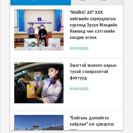
"МАЙНС АП" ХХК
нийгмийн хариуцлагын
хүрээнд Эрүүл Мэндийн
Яаманд чин сэтгэлийн
хандив өглөө.
01/01/2025
Эмэгтэй жолооч нарын
тухай сонирхолтой
фактууд
01/01/2025
"Байгаль дэлхийгээ
хайрлая" хог цэвэрлэх
аян