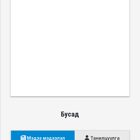
Бусад
Мэдээ мэдээлэл
Танилцуулга