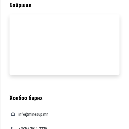
Байршил
Францын шилдэг ТОТАЛ
брэндийн тос
тосолгооны материал
Монгол улсад
нэвтэрлээ
01/01/2025
Бусад мэдээ
Холбоо барих
info@minesup.mn