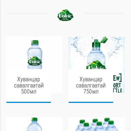
Хуванцар
Хуванцар
савалгаатай
савалгаатай
500мл
750мл