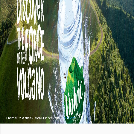
/
/
Home
Албан ёсны брэндүүд
Volvic