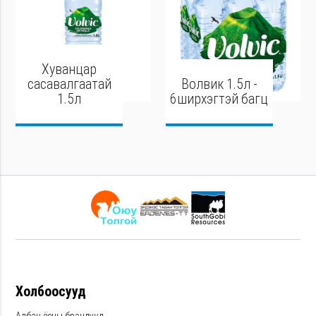
Хуванцар
сасавалгаатай
Волвик 1.5л -
1.5л
6ширхэгтэй багц
Холбоосууд