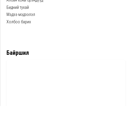
Албан ёсны брэндүүд
Бидний тухай
Мэдээ мэдээлэл
Холбоо барих
Байршил