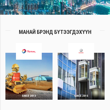
/
Home
Албан ёсны брэндүүд
МАНАЙ БРЭНД БҮТЭЭГДЭХҮҮН
SINCE 2013
SINCE 2015