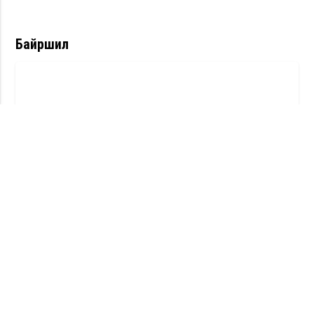
Байршил
Холбоо барих
info@minesup.mn