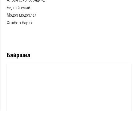
Албан ёсны брэндүүд
Бидний тухай
Мэдээ мэдээлэл
Холбоо барих
Байршил