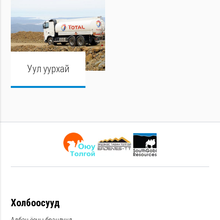
Уул уурхай
Холбоосууд