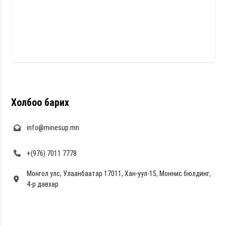
Холбоо барих
info@minesup.mn
+(976) 7011 7778
Монгол улс, Улаанбаатар 17011, Хан-уул-15, Моннис бюлдинг,
4-р давхар