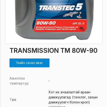
TRANSMISSION TM 80W-90
Үнийн санал авах
Ажиллах
-
темпертур
Хэт их ачаалалтай араан
дамжуулагад (тэнхлэг, захын
Төрөл
дамжуулагч болон кроп)