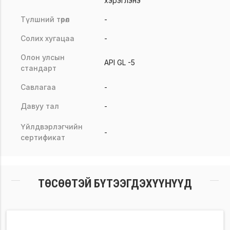
хэрэглэнэ
Түлшний төрөл
-
Солих хугацаа
-
Олон улсын
API GL -5
стандарт
Савлагаа
-
Давуу тал
-
Үйлдвэрлэгчийн
-
сертификат
ТӨСӨӨТЭЙ БҮТЭЭГДЭХҮҮНҮҮД