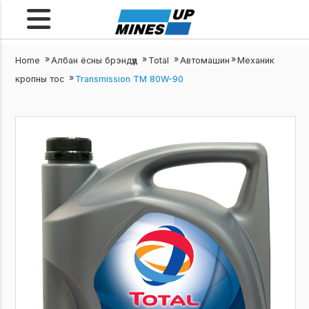
/
/
/
/
Home
Албан ёсны брэндүүд
Total
Автомашин
Механик
/
кропны тос
Transmission TM 80W-90