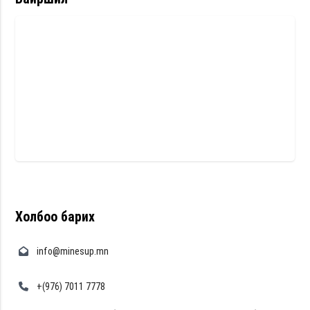
Холбоо барих
info@minesup.mn
+(976) 7011 7778