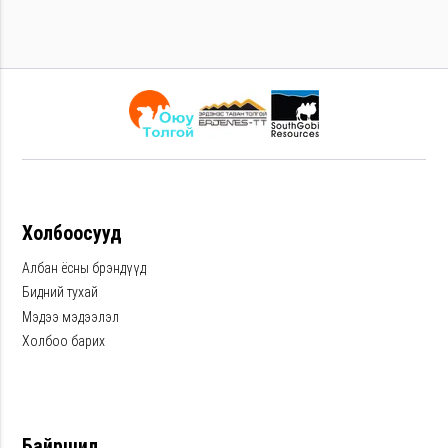
Холбоосууд
Албан ёсны брэндүүд
Бидний тухай
Мэдээ мэдээлэл
Холбоо барих
Байршил