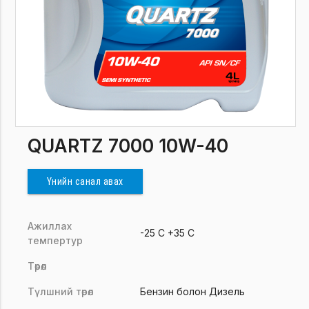
QUARTZ 7000 10W-40
Үнийн санал авах
Ажиллах
-25 C +35 C
темпертур
Төрөл
Түлшний төрөл
Бензин болон Дизель