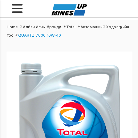
/
/
/
/
Home
Албан ёсны брэндүүд
Total
Автомашин
Хөдөлгүүрийн
/
тос
QUARTZ 7000 10W-40