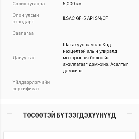
Солих хугацаа
5,000 км
Олон улсын
ILSAC GF-5 API SN/CF
стандарт
Савлагаа
Шатахуун хэмнэх Хүнд
нөхцөлтэй аль ч улиралд
Давуу тал
моторын хүч болон үйл
ажиллагааг дэмжинэ. Асалтыг
дэмжинэ
Үйлдвэрлэгчийн
сертификат
ТӨСӨӨТЭЙ БҮТЭЭГДЭХҮҮНҮҮД