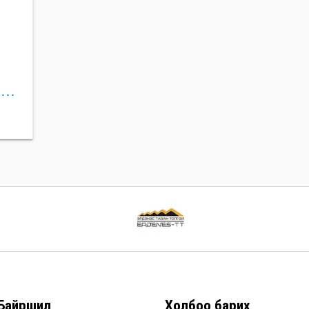
QUARTZ 9000 ENERGY 0W40
Байршил
Холбоо барих