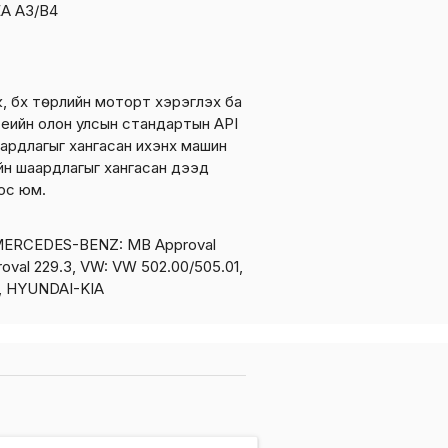
EA A3/B4
к, бүх төрлийн моторт хэрэглэх ба
н үеийн олон улсын стандартын API
ардлагыг хангасан ихэнх машин
йн шаардлагыг хангасан дээд
ос юм.
MERCEDES-BENZ: MB Approval
oval 229.3, VW: VW 502.00/505.01,
 HYUNDAI-KIA