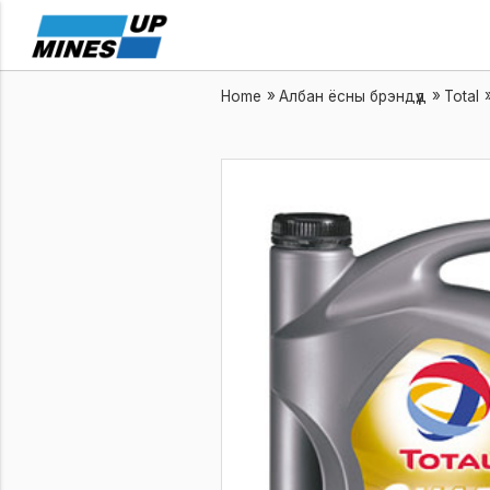
/
/
Home
Албан ёсны брэндүүд
Total