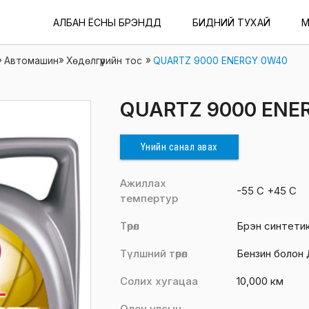
АЛБАН ЁСНЫ БРЭНДҮҮД
БИДНИЙ ТУХАЙ
М
/
/
/
Автомашин
Хөдөлгүүрийн тос
QUARTZ 9000 ENERGY 0W40
QUARTZ 9000 ENE
Үнийн санал авах
Ажиллах
-55 C +45 C
темпертур
Төрөл
Бүрэн синтети
Түлшний төрөл
Бензин болон
Солих хугацаа
10,000 км
Олон улсын