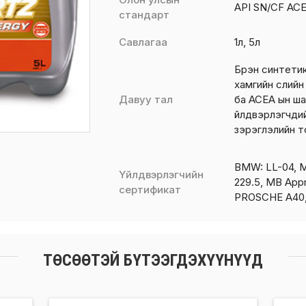
API SN/CF AC
стандарт
Савлагаа
1л, 5л
Бүрэн синтети
хамгийн сүүлий
Давуу тал
ба ACEA ын ша
үйлдвэрлэгчди
зэрэглэлийн т
BMW: LL-04, 
Үйлдвэрлэгчийн
229.5, MB Appr
сертификат
PROSCHE A40,
ТӨСӨӨТЭЙ БҮТЭЭГДЭХҮҮНҮҮД