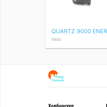
0W40
Холбоосууд